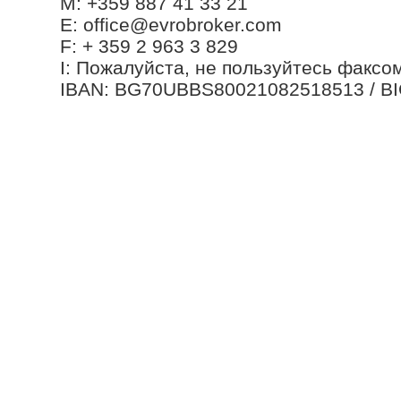
М: +359 887 41 33 21
Е: office@evrobroker.com
F: + 359 2 963 3 829
I: Пожалуйста, не пользуйтесь факсо
IBAN: BG70UBBS80021082518513 / B